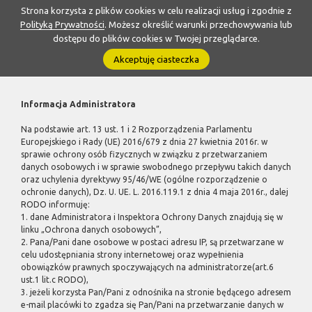
Strona korzysta z plików cookies w celu realizacji usług i zgodnie z
Polityką Prywatności
. Możesz określić warunki przechowywania lub
dostępu do plików cookies w Twojej przeglądarce.
Akceptuję ciasteczka
Informacja Administratora
Na podstawie art. 13 ust. 1 i 2 Rozporządzenia Parlamentu
Europejskiego i Rady (UE) 2016/679 z dnia 27 kwietnia 2016r. w
sprawie ochrony osób fizycznych w związku z przetwarzaniem
danych osobowych i w sprawie swobodnego przepływu takich danych
oraz uchylenia dyrektywy 95/46/WE (ogólne rozporządzenie o
ochronie danych), Dz. U. UE. L. 2016.119.1 z dnia 4 maja 2016r., dalej
RODO informuję:
1. dane Administratora i Inspektora Ochrony Danych znajdują się w
linku „Ochrona danych osobowych”,
2. Pana/Pani dane osobowe w postaci adresu IP, są przetwarzane w
celu udostępniania strony internetowej oraz wypełnienia
obowiązków prawnych spoczywających na administratorze(art.6
ust.1 lit.c RODO),
3. jeżeli korzysta Pan/Pani z odnośnika na stronie będącego adresem
e-mail placówki to zgadza się Pan/Pani na przetwarzanie danych w