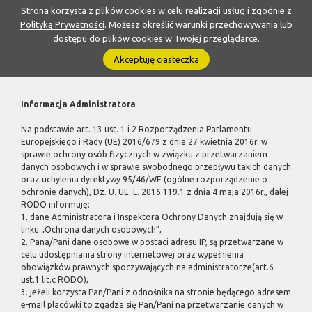
Strona korzysta z plików cookies w celu realizacji usług i zgodnie z
Polityką Prywatności
. Możesz określić warunki przechowywania lub
dostępu do plików cookies w Twojej przeglądarce.
Akceptuję ciasteczka
Informacja Administratora
Na podstawie art. 13 ust. 1 i 2 Rozporządzenia Parlamentu
Europejskiego i Rady (UE) 2016/679 z dnia 27 kwietnia 2016r. w
sprawie ochrony osób fizycznych w związku z przetwarzaniem
danych osobowych i w sprawie swobodnego przepływu takich danych
oraz uchylenia dyrektywy 95/46/WE (ogólne rozporządzenie o
ochronie danych), Dz. U. UE. L. 2016.119.1 z dnia 4 maja 2016r., dalej
RODO informuję:
1. dane Administratora i Inspektora Ochrony Danych znajdują się w
linku „Ochrona danych osobowych”,
2. Pana/Pani dane osobowe w postaci adresu IP, są przetwarzane w
celu udostępniania strony internetowej oraz wypełnienia
obowiązków prawnych spoczywających na administratorze(art.6
ust.1 lit.c RODO),
3. jeżeli korzysta Pan/Pani z odnośnika na stronie będącego adresem
e-mail placówki to zgadza się Pan/Pani na przetwarzanie danych w