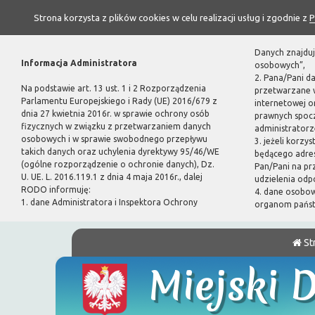
Strona korzysta z plików cookies w celu realizacji usług i zgodnie z
P
Danych znajduj
Informacja Administratora
osobowych”,
2. Pana/Pani d
Na podstawie art. 13 ust. 1 i 2 Rozporządzenia
przetwarzane w
Parlamentu Europejskiego i Rady (UE) 2016/679 z
internetowej 
dnia 27 kwietnia 2016r. w sprawie ochrony osób
prawnych spoc
fizycznych w związku z przetwarzaniem danych
administratorze
osobowych i w sprawie swobodnego przepływu
3. jeżeli korzy
takich danych oraz uchylenia dyrektywy 95/46/WE
będącego adres
(ogólne rozporządzenie o ochronie danych), Dz.
Pan/Pani na pr
U. UE. L. 2016.119.1 z dnia 4 maja 2016r., dalej
udzielenia odp
RODO informuję:
4. dane osobo
1. dane Administratora i Inspektora Ochrony
organom pańs
St
Miejski 