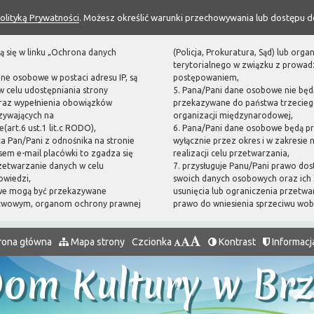
olityką Prywatności
. Możesz określić warunki przechowywania lub dostępu d
ą się w linku „Ochrona danych
(Policja, Prokuratura, Sąd) lub or
terytorialnego w związku z prowa
ane osobowe w postaci adresu IP, są
postępowaniem,
 celu udostępniania strony
5. Pana/Pani dane osobowe nie będ
oraz wypełnienia obowiązków
przekazywane do państwa trzecieg
zywających na
organizacji międzynarodowej,
(art.6 ust.1 lit.c RODO),
6. Pana/Pani dane osobowe będą p
sta Pan/Pani z odnośnika na stronie
wyłącznie przez okres i w zakresie
em e-mail placówki to zgadza się
realizacji celu przetwarzania,
zetwarzanie danych w celu
7. przysługuje Panu/Pani prawo dos
owiedzi,
swoich danych osobowych oraz ich 
we mogą być przekazywane
usunięcia lub ograniczenia przetwa
twowym, organom ochrony prawnej
prawo do wniesienia sprzeciwu wo
rona główna
Mapa strony
Czcionka
Kontrast
Informacj
Dom Kultury w Br