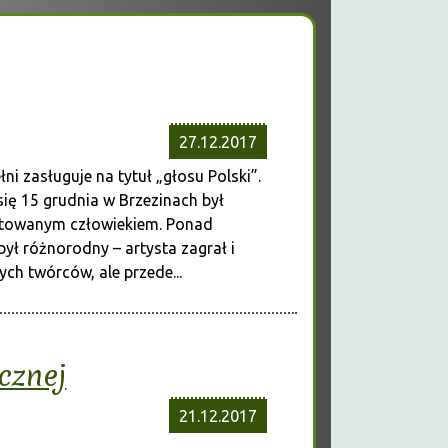
27.12.2017
i zasługuje na tytuł „głosu Polski”.
się 15 grudnia w Brzezinach był
ntowanym człowiekiem. Ponad
ł różnorodny – artysta zagrał i
ych twórców, ale przede...
cznej
21.12.2017