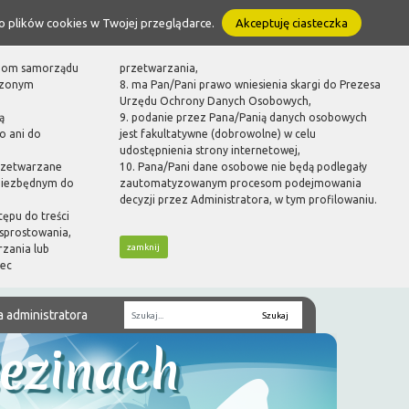
o plików cookies w Twojej przeglądarce.
Akceptuję ciasteczka
ganom samorządu
przetwarzania,
dzonym
8. ma Pan/Pani prawo wniesienia skargi do Prezesa
Urzędu Ochrony Danych Osobowych,
ą
9. podanie przez Pana/Panią danych osobowych
o ani do
jest fakultatywne (dobrowolne) w celu
udostępnienia strony internetowej,
rzetwarzane
10. Pana/Pani dane osobowe nie będą podlegały
 niezbędnym do
zautomatyzowanym procesom podejmowania
decyzji przez Administratora, w tym profilowaniu.
tępu do treści
sprostowania,
zamknij
rzania lub
bec
a administratora
Fraza
zezinach