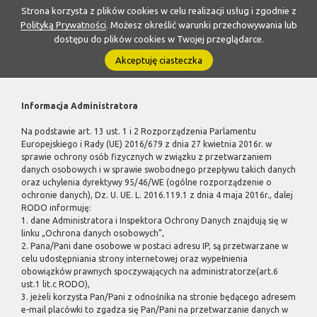
Strona korzysta z plików cookies w celu realizacji usług i zgodnie z
Polityką Prywatności
. Możesz określić warunki przechowywania lub
dostępu do plików cookies w Twojej przeglądarce.
Akceptuję ciasteczka
Informacja Administratora
Na podstawie art. 13 ust. 1 i 2 Rozporządzenia Parlamentu
Europejskiego i Rady (UE) 2016/679 z dnia 27 kwietnia 2016r. w
sprawie ochrony osób fizycznych w związku z przetwarzaniem
danych osobowych i w sprawie swobodnego przepływu takich danych
oraz uchylenia dyrektywy 95/46/WE (ogólne rozporządzenie o
ochronie danych), Dz. U. UE. L. 2016.119.1 z dnia 4 maja 2016r., dalej
RODO informuję:
1. dane Administratora i Inspektora Ochrony Danych znajdują się w
linku „Ochrona danych osobowych”,
2. Pana/Pani dane osobowe w postaci adresu IP, są przetwarzane w
celu udostępniania strony internetowej oraz wypełnienia
obowiązków prawnych spoczywających na administratorze(art.6
ust.1 lit.c RODO),
3. jeżeli korzysta Pan/Pani z odnośnika na stronie będącego adresem
e-mail placówki to zgadza się Pan/Pani na przetwarzanie danych w