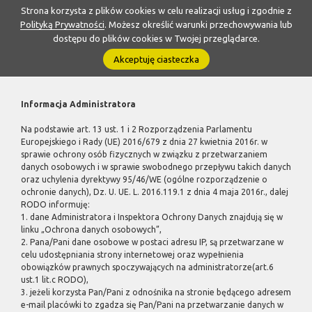
Strona korzysta z plików cookies w celu realizacji usług i zgodnie z
Polityką Prywatności
. Możesz określić warunki przechowywania lub
dostępu do plików cookies w Twojej przeglądarce.
Akceptuję ciasteczka
Informacja Administratora
Na podstawie art. 13 ust. 1 i 2 Rozporządzenia Parlamentu
Europejskiego i Rady (UE) 2016/679 z dnia 27 kwietnia 2016r. w
sprawie ochrony osób fizycznych w związku z przetwarzaniem
danych osobowych i w sprawie swobodnego przepływu takich danych
oraz uchylenia dyrektywy 95/46/WE (ogólne rozporządzenie o
ochronie danych), Dz. U. UE. L. 2016.119.1 z dnia 4 maja 2016r., dalej
RODO informuję:
1. dane Administratora i Inspektora Ochrony Danych znajdują się w
linku „Ochrona danych osobowych”,
2. Pana/Pani dane osobowe w postaci adresu IP, są przetwarzane w
celu udostępniania strony internetowej oraz wypełnienia
obowiązków prawnych spoczywających na administratorze(art.6
ust.1 lit.c RODO),
3. jeżeli korzysta Pan/Pani z odnośnika na stronie będącego adresem
e-mail placówki to zgadza się Pan/Pani na przetwarzanie danych w