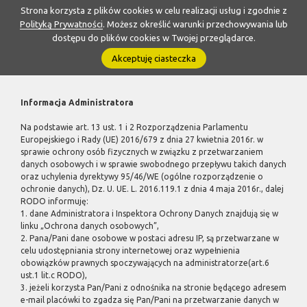
Strona korzysta z plików cookies w celu realizacji usług i zgodnie z
Polityką Prywatności
. Możesz określić warunki przechowywania lub
dostępu do plików cookies w Twojej przeglądarce.
Akceptuję ciasteczka
Informacja Administratora
Na podstawie art. 13 ust. 1 i 2 Rozporządzenia Parlamentu
Europejskiego i Rady (UE) 2016/679 z dnia 27 kwietnia 2016r. w
sprawie ochrony osób fizycznych w związku z przetwarzaniem
danych osobowych i w sprawie swobodnego przepływu takich danych
oraz uchylenia dyrektywy 95/46/WE (ogólne rozporządzenie o
ochronie danych), Dz. U. UE. L. 2016.119.1 z dnia 4 maja 2016r., dalej
RODO informuję:
1. dane Administratora i Inspektora Ochrony Danych znajdują się w
linku „Ochrona danych osobowych”,
2. Pana/Pani dane osobowe w postaci adresu IP, są przetwarzane w
celu udostępniania strony internetowej oraz wypełnienia
obowiązków prawnych spoczywających na administratorze(art.6
ust.1 lit.c RODO),
3. jeżeli korzysta Pan/Pani z odnośnika na stronie będącego adresem
e-mail placówki to zgadza się Pan/Pani na przetwarzanie danych w