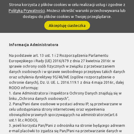
Strona korzysta z plików cookies w celu realizacji usług i zgodnie z
Polityką Prywatności
. Możesz określić warunki przechowywania lub
dostępu do plików cookies w Twojej przeglądarce.
Akceptuję ciasteczka
Informacja Administratora
Na podstawie art. 13 ust. 1 i 2 Rozporządzenia Parlamentu
Europejskiego i Rady (UE) 2016/679 z dnia 27 kwietnia 2016r. w
sprawie ochrony osób fizycznych w związku z przetwarzaniem
danych osobowych i w sprawie swobodnego przepływu takich danych
oraz uchylenia dyrektywy 95/46/WE (ogólne rozporządzenie o
ochronie danych), Dz. U. UE. L. 2016.119.1 z dnia 4 maja 2016r., dalej
RODO informuję:
1. dane Administratora i Inspektora Ochrony Danych znajdują się w
linku „Ochrona danych osobowych”,
2. Pana/Pani dane osobowe w postaci adresu IP, są przetwarzane w
celu udostępniania strony internetowej oraz wypełnienia
obowiązków prawnych spoczywających na administratorze(art.6
ust.1 lit.c RODO),
3. jeżeli korzysta Pan/Pani z odnośnika na stronie będącego adresem
e-mail placówki to zgadza się Pan/Pani na przetwarzanie danych w