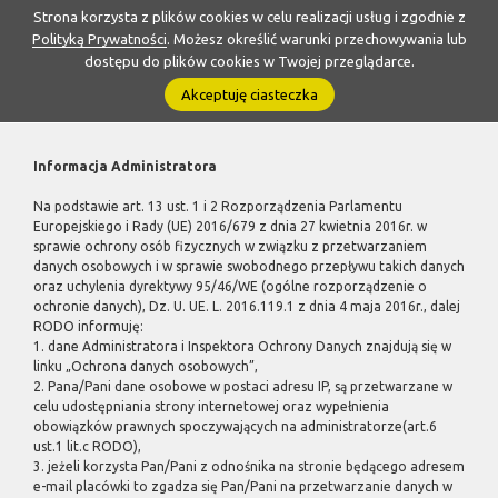
Strona korzysta z plików cookies w celu realizacji usług i zgodnie z
Polityką Prywatności
. Możesz określić warunki przechowywania lub
dostępu do plików cookies w Twojej przeglądarce.
Akceptuję ciasteczka
Informacja Administratora
Na podstawie art. 13 ust. 1 i 2 Rozporządzenia Parlamentu
Europejskiego i Rady (UE) 2016/679 z dnia 27 kwietnia 2016r. w
sprawie ochrony osób fizycznych w związku z przetwarzaniem
danych osobowych i w sprawie swobodnego przepływu takich danych
oraz uchylenia dyrektywy 95/46/WE (ogólne rozporządzenie o
ochronie danych), Dz. U. UE. L. 2016.119.1 z dnia 4 maja 2016r., dalej
RODO informuję:
1. dane Administratora i Inspektora Ochrony Danych znajdują się w
linku „Ochrona danych osobowych”,
2. Pana/Pani dane osobowe w postaci adresu IP, są przetwarzane w
celu udostępniania strony internetowej oraz wypełnienia
obowiązków prawnych spoczywających na administratorze(art.6
ust.1 lit.c RODO),
3. jeżeli korzysta Pan/Pani z odnośnika na stronie będącego adresem
e-mail placówki to zgadza się Pan/Pani na przetwarzanie danych w