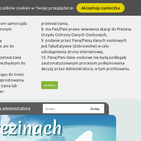
o plików cookies w Twojej przeglądarce.
Akceptuję ciasteczka
ganom samorządu
przetwarzania,
dzonym
8. ma Pan/Pani prawo wniesienia skargi do Prezesa
Urzędu Ochrony Danych Osobowych,
ą
9. podanie przez Pana/Panią danych osobowych
o ani do
jest fakultatywne (dobrowolne) w celu
udostępnienia strony internetowej,
rzetwarzane
10. Pana/Pani dane osobowe nie będą podlegały
 niezbędnym do
zautomatyzowanym procesom podejmowania
decyzji przez Administratora, w tym profilowaniu.
tępu do treści
sprostowania,
zamknij
rzania lub
bec
a administratora
Fraza
zezinach