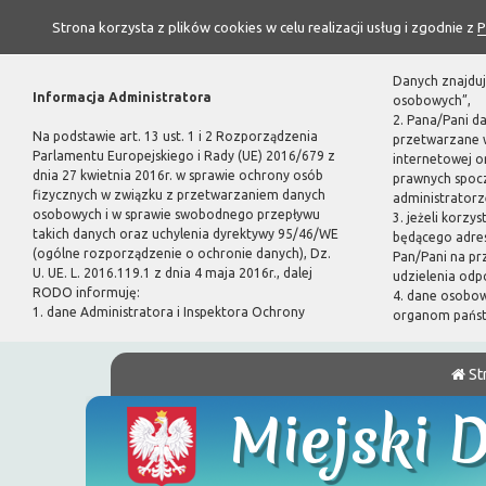
Strona korzysta z plików cookies w celu realizacji usług i zgodnie z
P
Danych znajduj
Informacja Administratora
osobowych”,
2. Pana/Pani d
Na podstawie art. 13 ust. 1 i 2 Rozporządzenia
przetwarzane w
Parlamentu Europejskiego i Rady (UE) 2016/679 z
internetowej 
dnia 27 kwietnia 2016r. w sprawie ochrony osób
prawnych spoc
fizycznych w związku z przetwarzaniem danych
administratorze
osobowych i w sprawie swobodnego przepływu
3. jeżeli korzy
takich danych oraz uchylenia dyrektywy 95/46/WE
będącego adres
(ogólne rozporządzenie o ochronie danych), Dz.
Pan/Pani na pr
U. UE. L. 2016.119.1 z dnia 4 maja 2016r., dalej
udzielenia odp
RODO informuję:
4. dane osobo
1. dane Administratora i Inspektora Ochrony
organom pańs
St
Miejski 