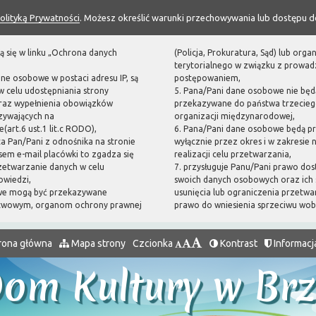
olityką Prywatności
. Możesz określić warunki przechowywania lub dostępu d
ą się w linku „Ochrona danych
(Policja, Prokuratura, Sąd) lub or
terytorialnego w związku z prowa
ane osobowe w postaci adresu IP, są
postępowaniem,
 celu udostępniania strony
5. Pana/Pani dane osobowe nie będ
oraz wypełnienia obowiązków
przekazywane do państwa trzecieg
zywających na
organizacji międzynarodowej,
(art.6 ust.1 lit.c RODO),
6. Pana/Pani dane osobowe będą p
sta Pan/Pani z odnośnika na stronie
wyłącznie przez okres i w zakresie
em e-mail placówki to zgadza się
realizacji celu przetwarzania,
zetwarzanie danych w celu
7. przysługuje Panu/Pani prawo dos
owiedzi,
swoich danych osobowych oraz ich 
we mogą być przekazywane
usunięcia lub ograniczenia przetwa
twowym, organom ochrony prawnej
prawo do wniesienia sprzeciwu wo
rona główna
Mapa strony
Czcionka
Kontrast
Informacj
Dom Kultury w Br