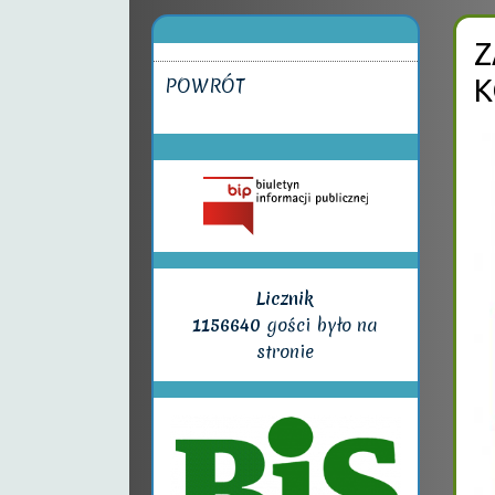
Z
POWRÓT
K
Licznik
1156640
gości było na
stronie