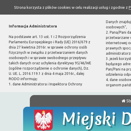
Strona korzysta z plików cookies w celu realizacji usług i zgodnie z
P
Danych znajduj
Informacja Administratora
osobowych”,
2. Pana/Pani d
Na podstawie art. 13 ust. 1 i 2 Rozporządzenia
przetwarzane w
Parlamentu Europejskiego i Rady (UE) 2016/679 z
internetowej 
dnia 27 kwietnia 2016r. w sprawie ochrony osób
prawnych spoc
fizycznych w związku z przetwarzaniem danych
administratorze
osobowych i w sprawie swobodnego przepływu
3. jeżeli korzy
takich danych oraz uchylenia dyrektywy 95/46/WE
będącego adres
(ogólne rozporządzenie o ochronie danych), Dz.
Pan/Pani na pr
U. UE. L. 2016.119.1 z dnia 4 maja 2016r., dalej
udzielenia odp
RODO informuję:
4. dane osobo
1. dane Administratora i Inspektora Ochrony
organom pańs
St
Miejski 