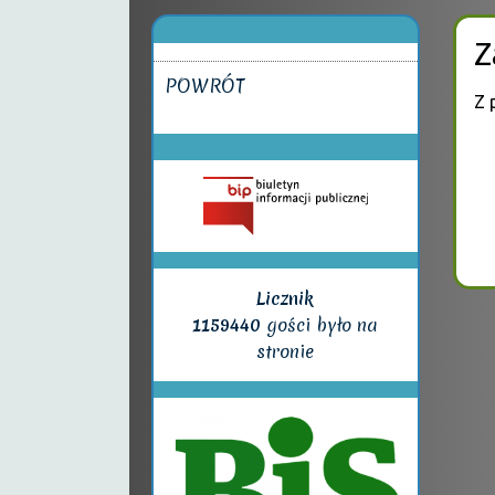
Z
POWRÓT
Z 
Licznik
1159440
gości było na
stronie