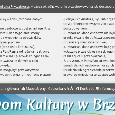
olityką Prywatności
. Możesz określić warunki przechowywania lub dostępu d
ą się w linku „Ochrona danych
(Policja, Prokuratura, Sąd) lub or
terytorialnego w związku z prowa
ane osobowe w postaci adresu IP, są
postępowaniem,
 celu udostępniania strony
5. Pana/Pani dane osobowe nie będ
oraz wypełnienia obowiązków
przekazywane do państwa trzecieg
zywających na
organizacji międzynarodowej,
(art.6 ust.1 lit.c RODO),
6. Pana/Pani dane osobowe będą p
sta Pan/Pani z odnośnika na stronie
wyłącznie przez okres i w zakresie
em e-mail placówki to zgadza się
realizacji celu przetwarzania,
zetwarzanie danych w celu
7. przysługuje Panu/Pani prawo dos
owiedzi,
swoich danych osobowych oraz ich 
we mogą być przekazywane
usunięcia lub ograniczenia przetwa
twowym, organom ochrony prawnej
prawo do wniesienia sprzeciwu wo
rona główna
Mapa strony
Czcionka
Kontrast
Informacj
Dom Kultury w Br