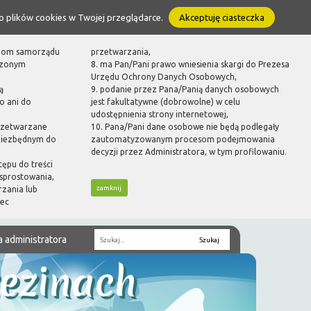
o plików cookies w Twojej przeglądarce.
Akceptuję ciasteczka
ganom samorządu
przetwarzania,
dzonym
8. ma Pan/Pani prawo wniesienia skargi do Prezesa
Urzędu Ochrony Danych Osobowych,
ą
9. podanie przez Pana/Panią danych osobowych
o ani do
jest fakultatywne (dobrowolne) w celu
udostępnienia strony internetowej,
rzetwarzane
10. Pana/Pani dane osobowe nie będą podlegały
 niezbędnym do
zautomatyzowanym procesom podejmowania
decyzji przez Administratora, w tym profilowaniu.
tępu do treści
sprostowania,
zamknij
rzania lub
bec
a administratora
Fraza
zezinach