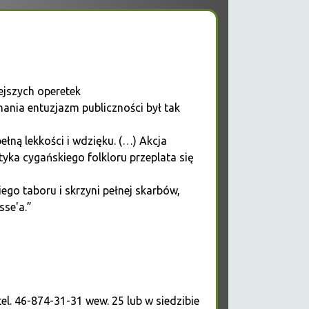
ejszych operetek
ania entuzjazm publiczności był tak
łną lekkości i wdzięku. (…) Akcja
yka cygańskiego folkloru przeplata się
ego taboru i skrzyni pełnej skarbów,
sse'a.”
el. 46-874-31-31 wew. 25 lub w siedzibie