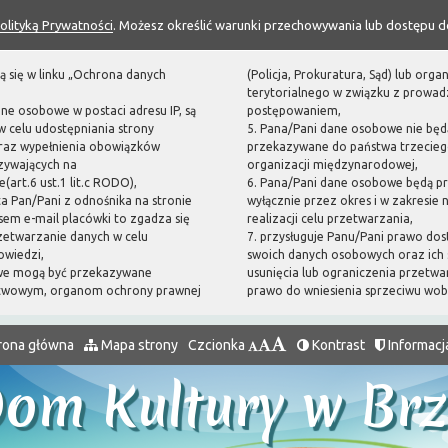
olityką Prywatności
. Możesz określić warunki przechowywania lub dostępu d
ą się w linku „Ochrona danych
(Policja, Prokuratura, Sąd) lub or
terytorialnego w związku z prowa
ane osobowe w postaci adresu IP, są
postępowaniem,
 celu udostępniania strony
5. Pana/Pani dane osobowe nie będ
oraz wypełnienia obowiązków
przekazywane do państwa trzecieg
zywających na
organizacji międzynarodowej,
(art.6 ust.1 lit.c RODO),
6. Pana/Pani dane osobowe będą p
sta Pan/Pani z odnośnika na stronie
wyłącznie przez okres i w zakresie
em e-mail placówki to zgadza się
realizacji celu przetwarzania,
zetwarzanie danych w celu
7. przysługuje Panu/Pani prawo dos
owiedzi,
swoich danych osobowych oraz ich 
we mogą być przekazywane
usunięcia lub ograniczenia przetwa
twowym, organom ochrony prawnej
prawo do wniesienia sprzeciwu wo
rona główna
Mapa strony
Czcionka
Kontrast
Informacj
Dom Kultury w Br