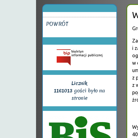
W
POWRÓT
Gr
Za
i 
og
w 
um
z 
Licznik
z 
1161013
gości było na
po
stronie
źr
Wy
40