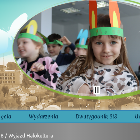
jęcia
Wydarzenia
Dwutygodnik BIS
U
18
Wyjazd Halokultura