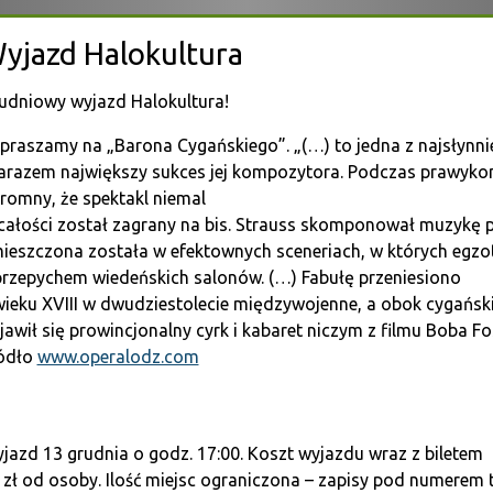
yjazd Halokultura
udniowy wyjazd Halokultura!
praszamy na „Barona Cygańskiego”. „(…) to jedna z najsłynni
zarazem największy sukces jej kompozytora. Podczas prawykon
romny, że spektakl niemal
całości został zagrany na bis. Strauss skomponował muzykę pe
ieszczona została w efektownych sceneriach, w których egzot
przepychem wiedeńskich salonów. (…) Fabułę pr
zeniesiono
wieku XVIII w dwudziestolecie międzywojenne, a obok cygański
jawił się prowincjonalny cyrk i kabaret niczym z filmu Boba Fo
ódło
www.operalodz.com
jazd 13 grudnia o godz. 17:00. Koszt wyjazdu wraz z biletem
 zł od osoby. Ilość miejsc ograniczona – zapisy pod numerem t