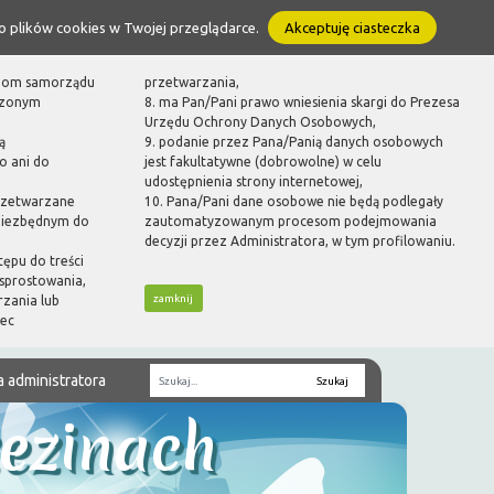
o plików cookies w Twojej przeglądarce.
Akceptuję ciasteczka
ganom samorządu
przetwarzania,
dzonym
8. ma Pan/Pani prawo wniesienia skargi do Prezesa
Urzędu Ochrony Danych Osobowych,
ą
9. podanie przez Pana/Panią danych osobowych
o ani do
jest fakultatywne (dobrowolne) w celu
udostępnienia strony internetowej,
rzetwarzane
10. Pana/Pani dane osobowe nie będą podlegały
 niezbędnym do
zautomatyzowanym procesom podejmowania
decyzji przez Administratora, w tym profilowaniu.
tępu do treści
sprostowania,
zamknij
rzania lub
bec
a administratora
Fraza
zezinach