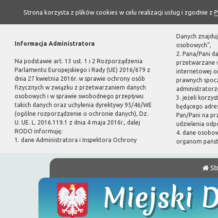
Strona korzysta z plików cookies w celu realizacji usług i zgodnie z
P
Danych znajduj
Informacja Administratora
osobowych”,
2. Pana/Pani d
Na podstawie art. 13 ust. 1 i 2 Rozporządzenia
przetwarzane w
Parlamentu Europejskiego i Rady (UE) 2016/679 z
internetowej 
dnia 27 kwietnia 2016r. w sprawie ochrony osób
prawnych spoc
fizycznych w związku z przetwarzaniem danych
administratorze
osobowych i w sprawie swobodnego przepływu
3. jeżeli korzy
takich danych oraz uchylenia dyrektywy 95/46/WE
będącego adres
(ogólne rozporządzenie o ochronie danych), Dz.
Pan/Pani na pr
U. UE. L. 2016.119.1 z dnia 4 maja 2016r., dalej
udzielenia odp
RODO informuję:
4. dane osobo
1. dane Administratora i Inspektora Ochrony
organom pańs
St
Miejski 