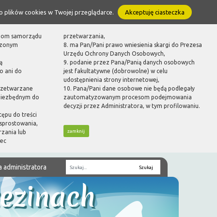
o plików cookies w Twojej przeglądarce.
Akceptuję ciasteczka
ganom samorządu
przetwarzania,
dzonym
8. ma Pan/Pani prawo wniesienia skargi do Prezesa
Urzędu Ochrony Danych Osobowych,
ą
9. podanie przez Pana/Panią danych osobowych
o ani do
jest fakultatywne (dobrowolne) w celu
udostępnienia strony internetowej,
rzetwarzane
10. Pana/Pani dane osobowe nie będą podlegały
 niezbędnym do
zautomatyzowanym procesom podejmowania
decyzji przez Administratora, w tym profilowaniu.
tępu do treści
sprostowania,
zamknij
rzania lub
bec
a administratora
Fraza
zezinach