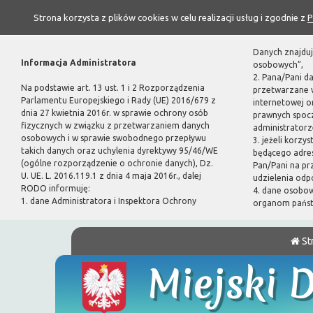
Strona korzysta z plików cookies w celu realizacji usług i zgodnie z
P
Danych znajduj
Informacja Administratora
osobowych”,
2. Pana/Pani d
Na podstawie art. 13 ust. 1 i 2 Rozporządzenia
przetwarzane w
Parlamentu Europejskiego i Rady (UE) 2016/679 z
internetowej 
dnia 27 kwietnia 2016r. w sprawie ochrony osób
prawnych spoc
fizycznych w związku z przetwarzaniem danych
administratorze
osobowych i w sprawie swobodnego przepływu
3. jeżeli korzy
takich danych oraz uchylenia dyrektywy 95/46/WE
będącego adres
(ogólne rozporządzenie o ochronie danych), Dz.
Pan/Pani na pr
U. UE. L. 2016.119.1 z dnia 4 maja 2016r., dalej
udzielenia odp
RODO informuję:
4. dane osobo
1. dane Administratora i Inspektora Ochrony
organom pańs
St
Miejski 