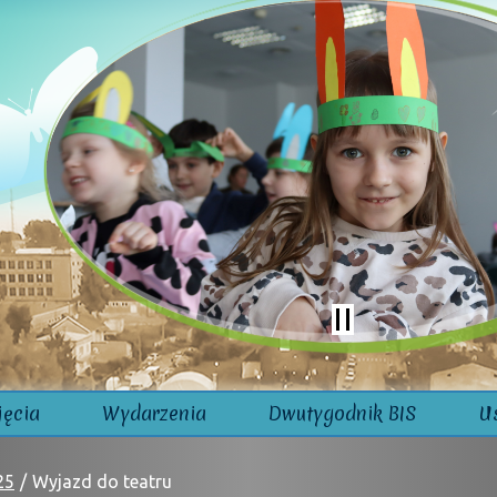
jęcia
Wydarzenia
Dwutygodnik BIS
U
25
Wyjazd do teatru