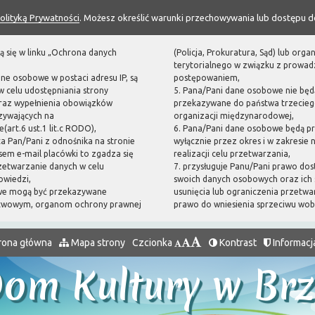
olityką Prywatności
. Możesz określić warunki przechowywania lub dostępu d
ą się w linku „Ochrona danych
(Policja, Prokuratura, Sąd) lub or
terytorialnego w związku z prowa
ane osobowe w postaci adresu IP, są
postępowaniem,
 celu udostępniania strony
5. Pana/Pani dane osobowe nie będ
oraz wypełnienia obowiązków
przekazywane do państwa trzecieg
zywających na
organizacji międzynarodowej,
(art.6 ust.1 lit.c RODO),
6. Pana/Pani dane osobowe będą p
sta Pan/Pani z odnośnika na stronie
wyłącznie przez okres i w zakresie
em e-mail placówki to zgadza się
realizacji celu przetwarzania,
zetwarzanie danych w celu
7. przysługuje Panu/Pani prawo dos
owiedzi,
swoich danych osobowych oraz ich 
we mogą być przekazywane
usunięcia lub ograniczenia przetwa
twowym, organom ochrony prawnej
prawo do wniesienia sprzeciwu wo
rona główna
Mapa strony
Czcionka
Kontrast
Informacj
Dom Kultury w Br