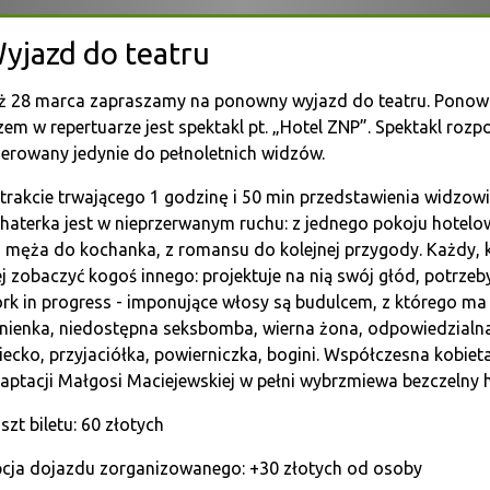
yjazd do teatru
ż 28 marca zapraszamy na ponowny wyjazd do teatru. Ponow
zem w repertuarze jest spektakl pt. „Hotel ZNP”. Spektakl rozpoc
ierowany jedynie do pełnoletnich widzów.
trakcie trwającego 1 godzinę i 50 min przedstawienia widzowie
haterka jest w nieprzerwanym ruchu: z jednego pokoju hotelow
 męża do kochanka, z romansu do kolejnej przygody. Każdy, 
ej zobaczyć kogoś innego: projektuje na nią swój głód, potrzeby
rk in progress - imponujące włosy są budulcem, z którego ma
nienka, niedostępna seksbomba, wierna żona, odpowiedzialna 
iecko, przyjaciółka, powierniczka, bogini. Współczesna kobiet
aptacji Małgosi Maciejewskiej w pełni wybrzmiewa bezczelny 
szt biletu: 60 złotych
cja dojazdu zorganizowanego: +30 złotych od osoby