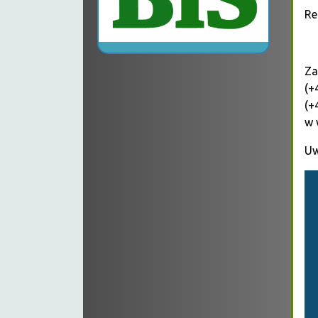
Re
Za
(+
(+
w 
Uw