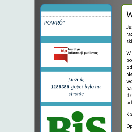
W
POWRÓT
Ju
ra
sk
W 
bo
od
ni
Licznik
wo
1159358
gości było na
pa
stronie
dz
ad
Ko
Op