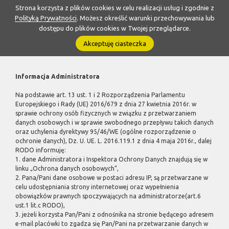
Strona korzysta z plików cookies w celu realizacji usług i zgodnie z
Polityką Prywatności
. Możesz określić warunki przechowywania lub
dostępu do plików cookies w Twojej przeglądarce.
Akceptuję ciasteczka
Informacja Administratora
Na podstawie art. 13 ust. 1 i 2 Rozporządzenia Parlamentu
Europejskiego i Rady (UE) 2016/679 z dnia 27 kwietnia 2016r. w
sprawie ochrony osób fizycznych w związku z przetwarzaniem
danych osobowych i w sprawie swobodnego przepływu takich danych
oraz uchylenia dyrektywy 95/46/WE (ogólne rozporządzenie o
ochronie danych), Dz. U. UE. L. 2016.119.1 z dnia 4 maja 2016r., dalej
RODO informuję:
1. dane Administratora i Inspektora Ochrony Danych znajdują się w
linku „Ochrona danych osobowych”,
2. Pana/Pani dane osobowe w postaci adresu IP, są przetwarzane w
celu udostępniania strony internetowej oraz wypełnienia
obowiązków prawnych spoczywających na administratorze(art.6
ust.1 lit.c RODO),
3. jeżeli korzysta Pan/Pani z odnośnika na stronie będącego adresem
e-mail placówki to zgadza się Pan/Pani na przetwarzanie danych w