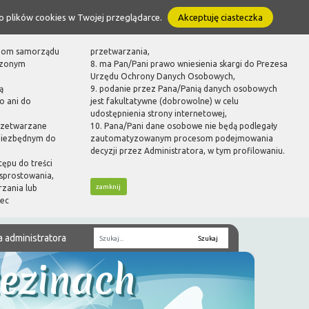
o plików cookies w Twojej przeglądarce.
Akceptuję ciasteczka
ganom samorządu
przetwarzania,
dzonym
8. ma Pan/Pani prawo wniesienia skargi do Prezesa
Urzędu Ochrony Danych Osobowych,
ą
9. podanie przez Pana/Panią danych osobowych
o ani do
jest fakultatywne (dobrowolne) w celu
udostępnienia strony internetowej,
rzetwarzane
10. Pana/Pani dane osobowe nie będą podlegały
 niezbędnym do
zautomatyzowanym procesom podejmowania
decyzji przez Administratora, w tym profilowaniu.
tępu do treści
sprostowania,
zamknij
rzania lub
bec
a administratora
Fraza
zezinach