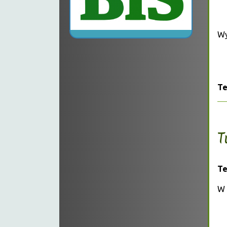
Wy
Te
T
Te
W 