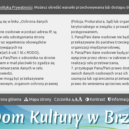
olityką Prywatności
. Możesz określić warunki przechowywania lub dostępu d
ą się w linku „Ochrona danych
(Policja, Prokuratura, Sąd) lub or
terytorialnego w związku z prowa
ane osobowe w postaci adresu IP, są
postępowaniem,
 celu udostępniania strony
5. Pana/Pani dane osobowe nie będ
oraz wypełnienia obowiązków
przekazywane do państwa trzecieg
zywających na
organizacji międzynarodowej,
(art.6 ust.1 lit.c RODO),
6. Pana/Pani dane osobowe będą p
sta Pan/Pani z odnośnika na stronie
wyłącznie przez okres i w zakresie
em e-mail placówki to zgadza się
realizacji celu przetwarzania,
zetwarzanie danych w celu
7. przysługuje Panu/Pani prawo dos
owiedzi,
swoich danych osobowych oraz ich 
we mogą być przekazywane
usunięcia lub ograniczenia przetwa
twowym, organom ochrony prawnej
prawo do wniesienia sprzeciwu wo
rona główna
Mapa strony
Czcionka
Kontrast
Informacj
Dom Kultury w Br