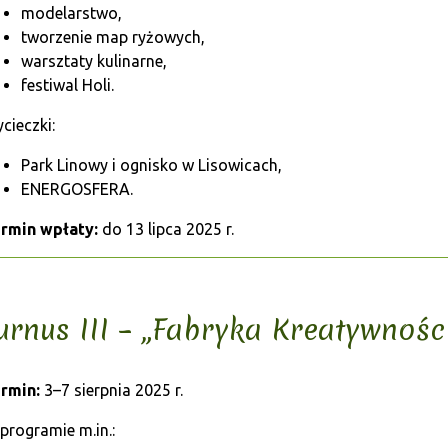
modelarstwo,
tworzenie map ryżowych,
warsztaty kulinarne,
festiwal Holi.
cieczki:
Park Linowy i ognisko w Lisowicach,
ENERGOSFERA.
rmin wpłaty:
do 13 lipca 2025 r.
urnus III – „Fabryka Kreatywnośc
rmin:
3–7 sierpnia 2025 r.
programie m.in.: