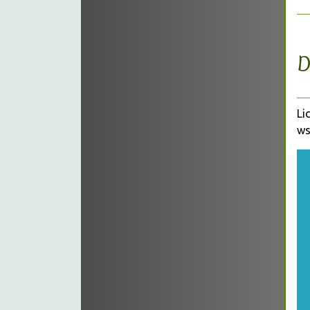
D
Li
ws