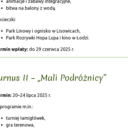
animacje i zabawy integracyjne,
bitwa na balony z wodą.
cieczki:
Park Linowy i ognisko w Lisowicach,
Park Rozrywki Hopa Lupa i kino w Łodzi.
rmin wpłaty:
do 29 czerwca 2025 r.
urnus II – „Mali Podróżnicy”
rmin:
20–24 lipca 2025 r.
programie m.in.:
turniej łamigłówek,
gra terenowa,