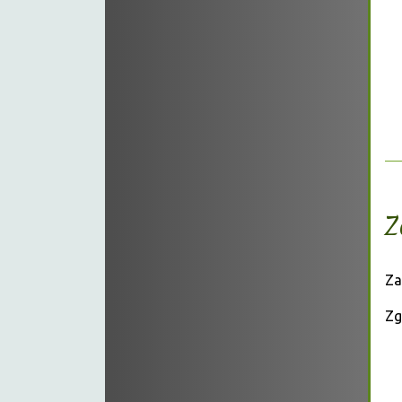
Z
Za
Zg