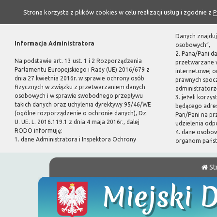
Strona korzysta z plików cookies w celu realizacji usług i zgodnie z
P
Danych znajduj
Informacja Administratora
osobowych”,
2. Pana/Pani d
Na podstawie art. 13 ust. 1 i 2 Rozporządzenia
przetwarzane w
Parlamentu Europejskiego i Rady (UE) 2016/679 z
internetowej 
dnia 27 kwietnia 2016r. w sprawie ochrony osób
prawnych spoc
fizycznych w związku z przetwarzaniem danych
administratorze
osobowych i w sprawie swobodnego przepływu
3. jeżeli korzy
takich danych oraz uchylenia dyrektywy 95/46/WE
będącego adres
(ogólne rozporządzenie o ochronie danych), Dz.
Pan/Pani na pr
U. UE. L. 2016.119.1 z dnia 4 maja 2016r., dalej
udzielenia odp
RODO informuję:
4. dane osobo
1. dane Administratora i Inspektora Ochrony
organom pańs
St
Miejski 