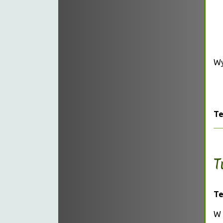
Wy
Te
T
Te
W 