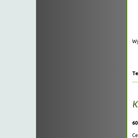
Wy
Te
K
60
Ce