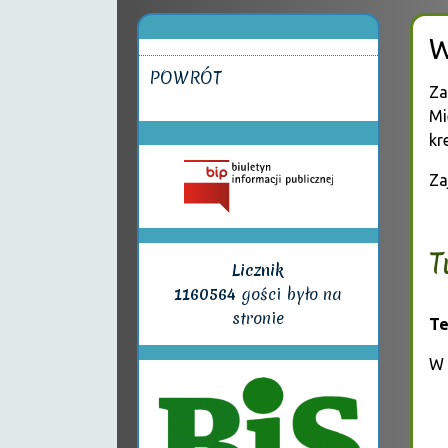
W
POWRÓT
Za
Mi
kr
Za
T
Licznik
1160564
gości było na
stronie
Te
W 