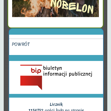
POWRÓT
Licznik
1156752
gości było na stronie