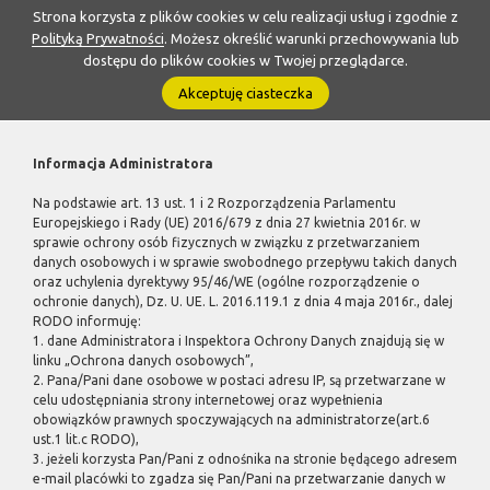
Strona korzysta z plików cookies w celu realizacji usług i zgodnie z
Polityką Prywatności
. Możesz określić warunki przechowywania lub
dostępu do plików cookies w Twojej przeglądarce.
Akceptuję ciasteczka
Informacja Administratora
Na podstawie art. 13 ust. 1 i 2 Rozporządzenia Parlamentu
Europejskiego i Rady (UE) 2016/679 z dnia 27 kwietnia 2016r. w
sprawie ochrony osób fizycznych w związku z przetwarzaniem
danych osobowych i w sprawie swobodnego przepływu takich danych
oraz uchylenia dyrektywy 95/46/WE (ogólne rozporządzenie o
ochronie danych), Dz. U. UE. L. 2016.119.1 z dnia 4 maja 2016r., dalej
RODO informuję:
1. dane Administratora i Inspektora Ochrony Danych znajdują się w
linku „Ochrona danych osobowych”,
2. Pana/Pani dane osobowe w postaci adresu IP, są przetwarzane w
celu udostępniania strony internetowej oraz wypełnienia
obowiązków prawnych spoczywających na administratorze(art.6
ust.1 lit.c RODO),
3. jeżeli korzysta Pan/Pani z odnośnika na stronie będącego adresem
e-mail placówki to zgadza się Pan/Pani na przetwarzanie danych w