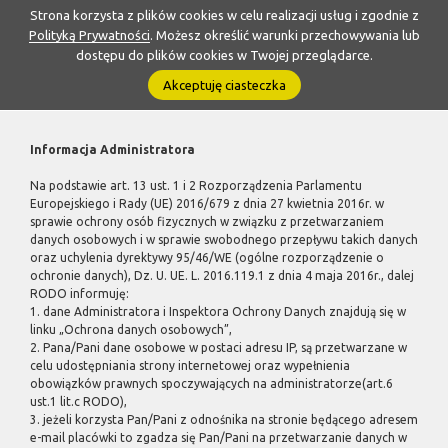
Strona korzysta z plików cookies w celu realizacji usług i zgodnie z
Polityką Prywatności
. Możesz określić warunki przechowywania lub
dostępu do plików cookies w Twojej przeglądarce.
Akceptuję ciasteczka
Informacja Administratora
Na podstawie art. 13 ust. 1 i 2 Rozporządzenia Parlamentu
Europejskiego i Rady (UE) 2016/679 z dnia 27 kwietnia 2016r. w
sprawie ochrony osób fizycznych w związku z przetwarzaniem
danych osobowych i w sprawie swobodnego przepływu takich danych
oraz uchylenia dyrektywy 95/46/WE (ogólne rozporządzenie o
ochronie danych), Dz. U. UE. L. 2016.119.1 z dnia 4 maja 2016r., dalej
RODO informuję:
1. dane Administratora i Inspektora Ochrony Danych znajdują się w
linku „Ochrona danych osobowych”,
2. Pana/Pani dane osobowe w postaci adresu IP, są przetwarzane w
celu udostępniania strony internetowej oraz wypełnienia
obowiązków prawnych spoczywających na administratorze(art.6
ust.1 lit.c RODO),
3. jeżeli korzysta Pan/Pani z odnośnika na stronie będącego adresem
e-mail placówki to zgadza się Pan/Pani na przetwarzanie danych w