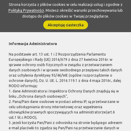
Strona korzysta z plików cookies w celu realizacji usług i zgodnie z
Polityką Prywatności
. Możesz określić warunki przechowywania lub
dostępu do plików cookies w Twojej przeglądarce.
Akceptuję ciasteczka
Informacja Administratora
Na podstawie art. 13 ust. 1 i 2 Rozporządzenia Parlamentu
Europejskiego i Rady (UE) 2016/679 z dnia 27 kwietnia 2016r. w
sprawie ochrony osób fizycznych w związku z przetwarzaniem
danych osobowych i w sprawie swobodnego przepływu takich danych
oraz uchylenia dyrektywy 95/46/WE (ogólne rozporządzenie o
ochronie danych), Dz. U. UE. L. 2016.119.1 z dnia 4 maja 2016r., dalej
RODO informuję:
1. dane Administratora i Inspektora Ochrony Danych znajdują się w
linku „Ochrona danych osobowych”,
2. Pana/Pani dane osobowe w postaci adresu IP, są przetwarzane w
celu udostępniania strony internetowej oraz wypełnienia
obowiązków prawnych spoczywających na administratorze(art.6
ust.1 lit.c RODO),
3. jeżeli korzysta Pan/Pani z odnośnika na stronie będącego adresem
e-mail placówki to zgadza się Pan/Pani na przetwarzanie danych w