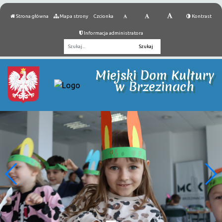
Strona główna
Mapa strony
Czcionka
Kontrast
Informacja administratora
Fraza
Miejski Dom Kultury
w Brzezinach