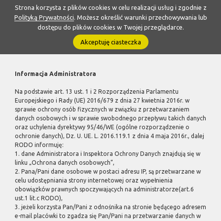
Strona korzysta z plików cookies w celu realizacji usług i zgodnie z
Polityką Prywatności
. Możesz określić warunki przechowywania lub
dostępu do plików cookies w Twojej przeglądarce.
Akceptuję ciasteczka
Informacja Administratora
Na podstawie art. 13 ust. 1 i 2 Rozporządzenia Parlamentu
Europejskiego i Rady (UE) 2016/679 z dnia 27 kwietnia 2016r. w
sprawie ochrony osób fizycznych w związku z przetwarzaniem
danych osobowych i w sprawie swobodnego przepływu takich danych
oraz uchylenia dyrektywy 95/46/WE (ogólne rozporządzenie o
ochronie danych), Dz. U. UE. L. 2016.119.1 z dnia 4 maja 2016r., dalej
RODO informuję:
1. dane Administratora i Inspektora Ochrony Danych znajdują się w
linku „Ochrona danych osobowych”,
2. Pana/Pani dane osobowe w postaci adresu IP, są przetwarzane w
celu udostępniania strony internetowej oraz wypełnienia
obowiązków prawnych spoczywających na administratorze(art.6
ust.1 lit.c RODO),
3. jeżeli korzysta Pan/Pani z odnośnika na stronie będącego adresem
e-mail placówki to zgadza się Pan/Pani na przetwarzanie danych w