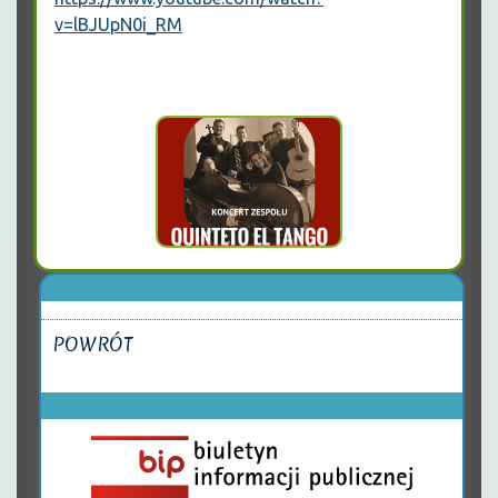
v=lBJUpN0i_RM
POWRÓT