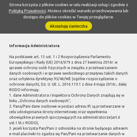
Strona korzysta z plików cookies w celu realizacji usług i zgodnie z
Polityką Prywatności
. Możesz określić warunki przechowywania lub
dostępu do plików cookies w Twojej przeglądarce.
Akceptuję ciasteczka
Informacja Administratora
Na podstawie art. 13 ust. 1 i 2 Rozporządzenia Parlamentu
Europejskiego i Rady (UE) 2016/679 z dnia 27 kwietnia 2016r. w
sprawie ochrony osób fizycznych w związku z przetwarzaniem
danych osobowych i w sprawie swobodnego przepływu takich danych
oraz uchylenia dyrektywy 95/46/WE (ogólne rozporządzenie o
ochronie danych), Dz. U. UE. L. 2016.119.1 z dnia 4 maja 2016r., dalej
RODO informuję:
1. dane Administratora i Inspektora Ochrony Danych znajdują się w
linku „Ochrona danych osobowych”,
2. Pana/Pani dane osobowe w postaci adresu IP, są przetwarzane w
celu udostępniania strony internetowej oraz wypełnienia
obowiązków prawnych spoczywających na administratorze(art.6
ust.1 lit.c RODO),
3. jeżeli korzysta Pan/Pani z odnośnika na stronie będącego adresem
e-mail placówki to zgadza się Pan/Pani na przetwarzanie danych w