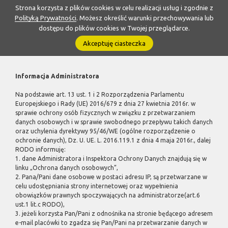
Strona korzysta z plików cookies w celu realizacji usług i zgodnie z
Polityką Prywatności
. Możesz określić warunki przechowywania lub
dostępu do plików cookies w Twojej przeglądarce.
Akceptuję ciasteczka
Informacja Administratora
Na podstawie art. 13 ust. 1 i 2 Rozporządzenia Parlamentu
Europejskiego i Rady (UE) 2016/679 z dnia 27 kwietnia 2016r. w
sprawie ochrony osób fizycznych w związku z przetwarzaniem
danych osobowych i w sprawie swobodnego przepływu takich danych
oraz uchylenia dyrektywy 95/46/WE (ogólne rozporządzenie o
ochronie danych), Dz. U. UE. L. 2016.119.1 z dnia 4 maja 2016r., dalej
RODO informuję:
1. dane Administratora i Inspektora Ochrony Danych znajdują się w
linku „Ochrona danych osobowych”,
2. Pana/Pani dane osobowe w postaci adresu IP, są przetwarzane w
celu udostępniania strony internetowej oraz wypełnienia
obowiązków prawnych spoczywających na administratorze(art.6
ust.1 lit.c RODO),
3. jeżeli korzysta Pan/Pani z odnośnika na stronie będącego adresem
e-mail placówki to zgadza się Pan/Pani na przetwarzanie danych w