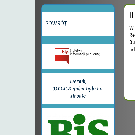
I
POWRÓT
W 
Re
Bu
ud
Licznik
1161413
gości było na
stronie