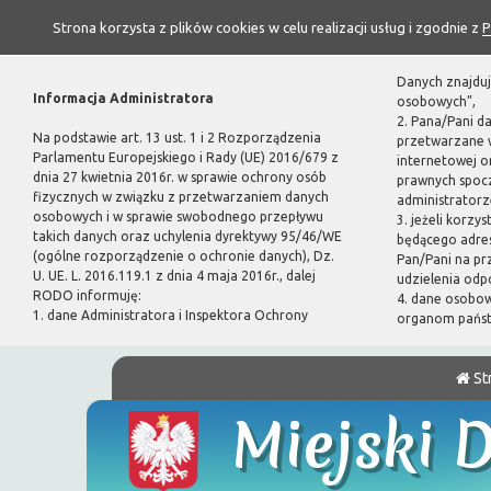
Strona korzysta z plików cookies w celu realizacji usług i zgodnie z
P
Danych znajduj
Informacja Administratora
osobowych”,
2. Pana/Pani d
Na podstawie art. 13 ust. 1 i 2 Rozporządzenia
przetwarzane w
Parlamentu Europejskiego i Rady (UE) 2016/679 z
internetowej 
dnia 27 kwietnia 2016r. w sprawie ochrony osób
prawnych spoc
fizycznych w związku z przetwarzaniem danych
administratorze
osobowych i w sprawie swobodnego przepływu
3. jeżeli korzy
takich danych oraz uchylenia dyrektywy 95/46/WE
będącego adres
(ogólne rozporządzenie o ochronie danych), Dz.
Pan/Pani na pr
U. UE. L. 2016.119.1 z dnia 4 maja 2016r., dalej
udzielenia odp
RODO informuję:
4. dane osobo
1. dane Administratora i Inspektora Ochrony
organom pańs
St
Miejski 