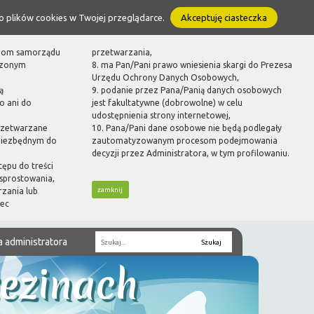
o plików cookies w Twojej przeglądarce.
Akceptuję ciasteczka
ganom samorządu
przetwarzania,
dzonym
8. ma Pan/Pani prawo wniesienia skargi do Prezesa
Urzędu Ochrony Danych Osobowych,
ą
9. podanie przez Pana/Panią danych osobowych
o ani do
jest fakultatywne (dobrowolne) w celu
udostępnienia strony internetowej,
rzetwarzane
10. Pana/Pani dane osobowe nie będą podlegały
 niezbędnym do
zautomatyzowanym procesom podejmowania
decyzji przez Administratora, w tym profilowaniu.
tępu do treści
sprostowania,
zamknij
rzania lub
bec
a administratora
Fraza
zezinach