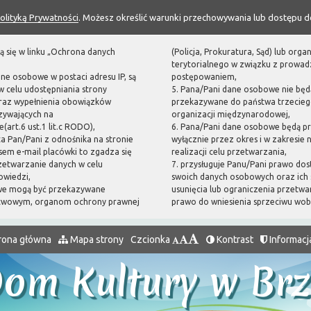
olityką Prywatności
. Możesz określić warunki przechowywania lub dostępu d
ą się w linku „Ochrona danych
(Policja, Prokuratura, Sąd) lub or
terytorialnego w związku z prowa
ane osobowe w postaci adresu IP, są
postępowaniem,
 celu udostępniania strony
5. Pana/Pani dane osobowe nie będ
oraz wypełnienia obowiązków
przekazywane do państwa trzecieg
zywających na
organizacji międzynarodowej,
(art.6 ust.1 lit.c RODO),
6. Pana/Pani dane osobowe będą p
sta Pan/Pani z odnośnika na stronie
wyłącznie przez okres i w zakresie
em e-mail placówki to zgadza się
realizacji celu przetwarzania,
zetwarzanie danych w celu
7. przysługuje Panu/Pani prawo dos
owiedzi,
swoich danych osobowych oraz ich 
we mogą być przekazywane
usunięcia lub ograniczenia przetwa
twowym, organom ochrony prawnej
prawo do wniesienia sprzeciwu wo
rona główna
Mapa strony
Czcionka
Kontrast
Informacj
Dom Kultury w Br