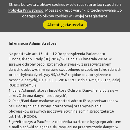
Strona korzysta z plików cookies w celu realizacji usług i zgodnie z
Polityką Prywatności
. Możesz określić warunki przechowywania lub
dostępu do plików cookies w Twojej przeglądarce.
Akceptuję ciasteczka
Informacja Administratora
Na podstawie art. 13 ust. 1 i 2 Rozporządzenia Parlamentu
Europejskiego i Rady (UE) 2016/679 z dnia 27 kwietnia 2016r. w
sprawie ochrony osób fizycznych w związku z przetwarzaniem
danych osobowych i w sprawie swobodnego przepływu takich danych
oraz uchylenia dyrektywy 95/46/WE (ogólne rozporządzenie o
ochronie danych), Dz. U. UE. L. 2016.119.1 z dnia 4 maja 2016r., dalej
RODO informuję:
1. dane Administratora i Inspektora Ochrony Danych znajdują się w
linku „Ochrona danych osobowych”,
2. Pana/Pani dane osobowe w postaci adresu IP, są przetwarzane w
celu udostępniania strony internetowej oraz wypełnienia
obowiązków prawnych spoczywających na administratorze(art.6
ust.1 lit.c RODO),
3. jeżeli korzysta Pan/Pani z odnośnika na stronie będącego adresem
e-mail placówki to zgadza się Pan/Pani na przetwarzanie danych w