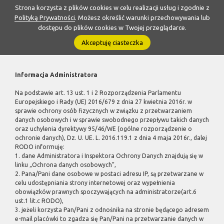
Strona korzysta z plików cookies w celu realizacji usług i zgodnie z
Polityką Prywatności
. Możesz określić warunki przechowywania lub
dostępu do plików cookies w Twojej przeglądarce.
Akceptuję ciasteczka
Informacja Administratora
Na podstawie art. 13 ust. 1 i 2 Rozporządzenia Parlamentu
Europejskiego i Rady (UE) 2016/679 z dnia 27 kwietnia 2016r. w
sprawie ochrony osób fizycznych w związku z przetwarzaniem
danych osobowych i w sprawie swobodnego przepływu takich danych
oraz uchylenia dyrektywy 95/46/WE (ogólne rozporządzenie o
ochronie danych), Dz. U. UE. L. 2016.119.1 z dnia 4 maja 2016r., dalej
RODO informuję:
1. dane Administratora i Inspektora Ochrony Danych znajdują się w
linku „Ochrona danych osobowych”,
2. Pana/Pani dane osobowe w postaci adresu IP, są przetwarzane w
celu udostępniania strony internetowej oraz wypełnienia
obowiązków prawnych spoczywających na administratorze(art.6
ust.1 lit.c RODO),
3. jeżeli korzysta Pan/Pani z odnośnika na stronie będącego adresem
e-mail placówki to zgadza się Pan/Pani na przetwarzanie danych w