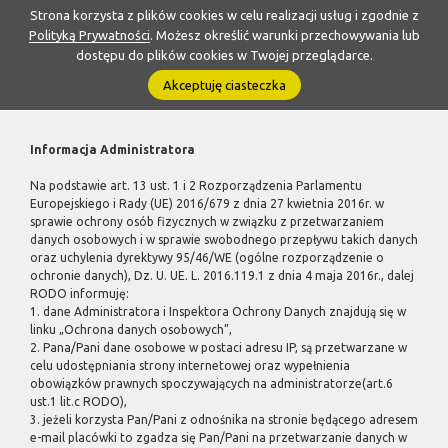
Strona korzysta z plików cookies w celu realizacji usług i zgodnie z
Polityką Prywatności
. Możesz określić warunki przechowywania lub
dostępu do plików cookies w Twojej przeglądarce.
Akceptuję ciasteczka
Informacja Administratora
Na podstawie art. 13 ust. 1 i 2 Rozporządzenia Parlamentu
Europejskiego i Rady (UE) 2016/679 z dnia 27 kwietnia 2016r. w
sprawie ochrony osób fizycznych w związku z przetwarzaniem
danych osobowych i w sprawie swobodnego przepływu takich danych
oraz uchylenia dyrektywy 95/46/WE (ogólne rozporządzenie o
ochronie danych), Dz. U. UE. L. 2016.119.1 z dnia 4 maja 2016r., dalej
RODO informuję:
1. dane Administratora i Inspektora Ochrony Danych znajdują się w
linku „Ochrona danych osobowych”,
2. Pana/Pani dane osobowe w postaci adresu IP, są przetwarzane w
celu udostępniania strony internetowej oraz wypełnienia
obowiązków prawnych spoczywających na administratorze(art.6
ust.1 lit.c RODO),
3. jeżeli korzysta Pan/Pani z odnośnika na stronie będącego adresem
e-mail placówki to zgadza się Pan/Pani na przetwarzanie danych w