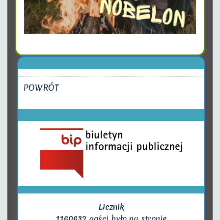
POWRÓT
Licznik
1160632
gości było na stronie