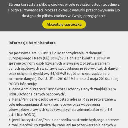
Strona korzysta z plików cookies w celu realizacji usług i zgodnie z
Polityką Prywatności
. Możesz określić warunki przechowywania lub
dostępu do plików cookies w Twojej przeglądarce.
Akceptuję ciasteczka
Informacja Administratora
Na podstawie art. 13 ust. 1 i 2 Rozporządzenia Parlamentu
Europejskiego i Rady (UE) 2016/679 z dnia 27 kwietnia 2016r. w
sprawie ochrony osób fizycznych w związku z przetwarzaniem
danych osobowych i w sprawie swobodnego przepływu takich danych
oraz uchylenia dyrektywy 95/46/WE (ogólne rozporządzenie o
ochronie danych), Dz. U. UE. L. 2016.119.1 z dnia 4 maja 2016r., dalej
RODO informuję:
1. dane Administratora i Inspektora Ochrony Danych znajdują się w
linku „Ochrona danych osobowych”,
2. Pana/Pani dane osobowe w postaci adresu IP, są przetwarzane w
celu udostępniania strony internetowej oraz wypełnienia
obowiązków prawnych spoczywających na administratorze(art.6
ust.1 lit.c RODO),
3. jeżeli korzysta Pan/Pani z odnośnika na stronie będącego adresem
e-mail placówki to zgadza się Pan/Pani na przetwarzanie danych w